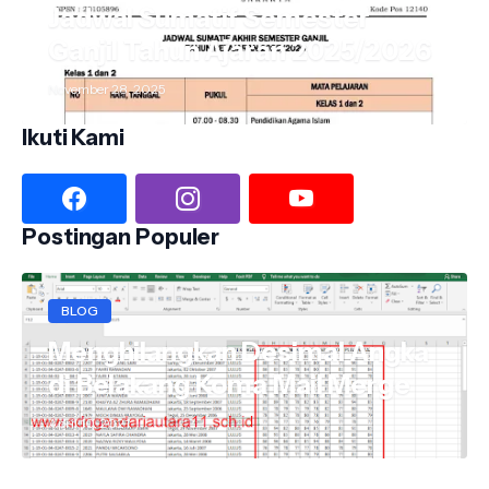
Jadwal Sumatif Semester
Ganjil Tahun Ajaran 2025/2026
November 28, 2025
Ikuti Kami
Postingan Populer
BLOG
Menghilangkan Desimal Angka
di Belakang Koma Mail Merge
April 10, 2021