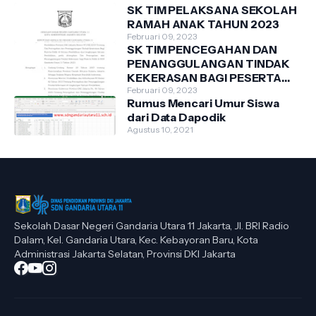
SK TIM PELAKSANA SEKOLAH
RAMAH ANAK TAHUN 2023
Februari 09, 2023
SK TIM PENCEGAHAN DAN
PENANGGULANGAN TINDAK
KEKERASAN BAGI PESERTA
DIDIK DI SDN GANDARIA
Februari 09, 2023
Rumus Mencari Umur Siswa
UTARA 11 TAHUN 2023
dari Data Dapodik
Agustus 10, 2021
Sekolah Dasar Negeri Gandaria Utara 11 Jakarta, Jl. BRI Radio
Dalam, Kel. Gandaria Utara, Kec. Kebayoran Baru, Kota
Administrasi Jakarta Selatan, Provinsi DKI Jakarta