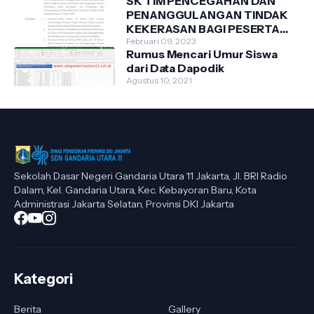
SK TIM PENCEGAHAN DAN
PENANGGULANGAN TINDAK
KEKERASAN BAGI PESERTA
DIDIK DI SDN GANDARIA
Februari 09, 2023
Rumus Mencari Umur Siswa
UTARA 11 TAHUN 2023
dari Data Dapodik
Agustus 10, 2021
Sekolah Dasar Negeri Gandaria Utara 11 Jakarta, Jl. BRI Radio
Dalam, Kel. Gandaria Utara, Kec. Kebayoran Baru, Kota
Administrasi Jakarta Selatan, Provinsi DKI Jakarta
Kategori
Berita
Gallery