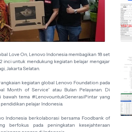
M
A
M
Ap
bal Love On, Lenovo Indonesia membagikan 18 set
22 inci untuk mendukung kegiatan belajar mengajar
i, Jakarta Selatan.
rangkaian kegiatan global Lenovo Foundation pada
al Month of Service” atau Bulan Pelayanan. Di
n di bawah tema #LenovountukGenerasiPintar yang
pendidikan pelajar Indonesia.
ovo Indonesia berkolaborasi bersama Foodbank of
yang berfokus pada peningkatan kesejahteraan
njangan pangan di Indonesia.