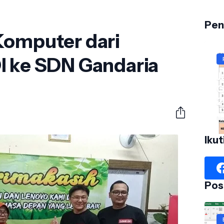
Pen
Komputer dari
I ke SDN Gandaria
J
G
2
No
Ikut
Pos