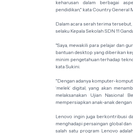
keharusan dalam berbagai asp
pendidikan," kata Country General 
Dalam acara serah terima tersebut,
selaku Kepala Sekolah SDN 11 Ganda
"Saya, mewakili para pelajar dan g
bantuan desktop yang diberikan ke
minim pengetahuan terhadap teknolo
kata Sukini.
"Dengan adanya komputer-komputer 
‘melek’ digital, yang akan menam
melaksanakan Ujian Nasional B
mempersiapkan anak-anak dengan p
Lenovo ingin juga berkontribusi 
menghadapi persaingan global dan m
salah satu program Lenovo adal