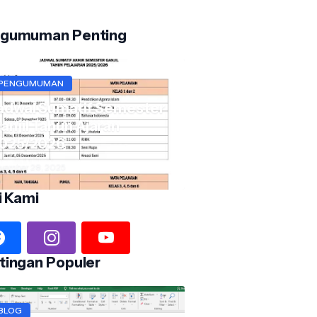
gumuman Penting
PENGUMUMAN
adwal Sumatif Semester
anjil Tahun Ajaran
025/2026
vember 28, 2025
i Kami
tingan Populer
BLOG