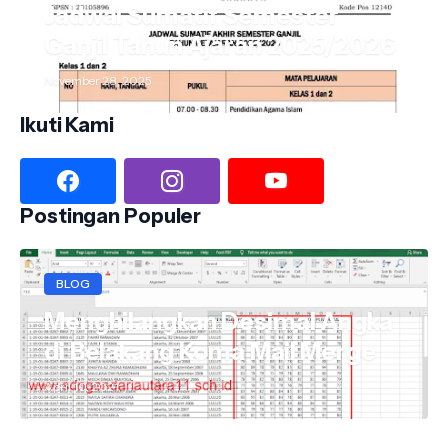
Jadwal Sumatif Semester
Ganjil Tahun Ajaran 2025/2026
November 28, 2025
Ikuti Kami
Postingan Populer
BLOG
Menghilangkan Desimal Angka
di Belakang Koma Mail Merge
April 10, 2021