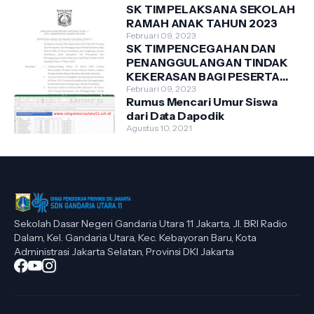
SK TIM PELAKSANA SEKOLAH
RAMAH ANAK TAHUN 2023
Februari 09, 2023
SK TIM PENCEGAHAN DAN
PENANGGULANGAN TINDAK
KEKERASAN BAGI PESERTA
DIDIK DI SDN GANDARIA
Februari 09, 2023
Rumus Mencari Umur Siswa
UTARA 11 TAHUN 2023
dari Data Dapodik
Agustus 10, 2021
Sekolah Dasar Negeri Gandaria Utara 11 Jakarta, Jl. BRI Radio
Dalam, Kel. Gandaria Utara, Kec. Kebayoran Baru, Kota
Administrasi Jakarta Selatan, Provinsi DKI Jakarta