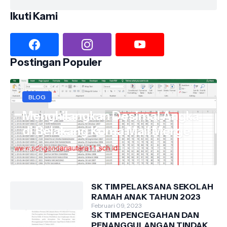
Ikuti Kami
Postingan Populer
BLOG
Menghilangkan Desimal Angka
di Belakang Koma Mail Merge
April 10, 2021
SK TIM PELAKSANA SEKOLAH
RAMAH ANAK TAHUN 2023
Februari 09, 2023
SK TIM PENCEGAHAN DAN
PENANGGULANGAN TINDAK