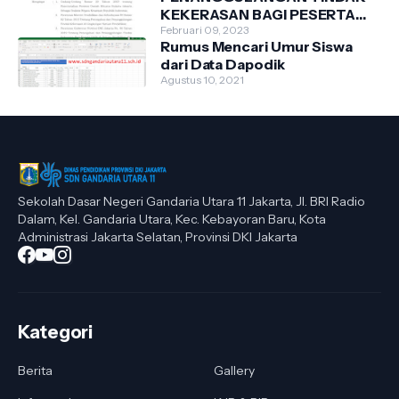
KEKERASAN BAGI PESERTA
DIDIK DI SDN GANDARIA
Februari 09, 2023
Rumus Mencari Umur Siswa
UTARA 11 TAHUN 2023
dari Data Dapodik
Agustus 10, 2021
Sekolah Dasar Negeri Gandaria Utara 11 Jakarta, Jl. BRI Radio
Dalam, Kel. Gandaria Utara, Kec. Kebayoran Baru, Kota
Administrasi Jakarta Selatan, Provinsi DKI Jakarta
Kategori
Berita
Gallery