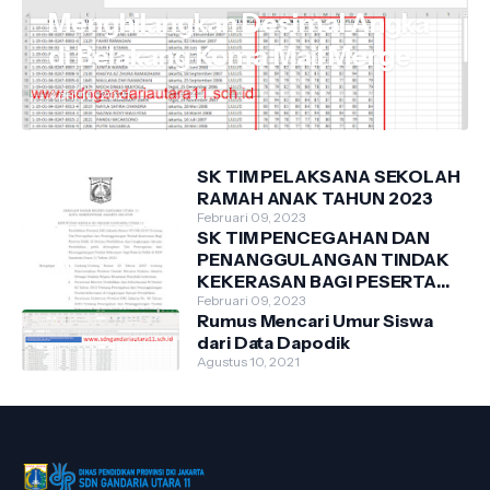
Menghilangkan Desimal Angka
di Belakang Koma Mail Merge
April 10, 2021
SK TIM PELAKSANA SEKOLAH
RAMAH ANAK TAHUN 2023
Februari 09, 2023
SK TIM PENCEGAHAN DAN
PENANGGULANGAN TINDAK
KEKERASAN BAGI PESERTA
DIDIK DI SDN GANDARIA
Februari 09, 2023
Rumus Mencari Umur Siswa
UTARA 11 TAHUN 2023
dari Data Dapodik
Agustus 10, 2021