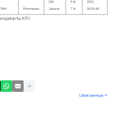
DKI
6 bl
2021,
YYAH
Perempuan
Jakarta
7 hr
08:50:48
nsjakarta, KPJ
Lihat semua