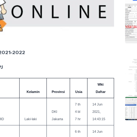
M
A
M
Ap
 2021-2022
PJ
Wkt
Kelamin
Provinsi
Usia
Daftar
7 th
14 Jun
DKI
4 bl
2021,
ID
Laki-laki
Jakarta
7 hr
14:43:15
6 th
14 Jun