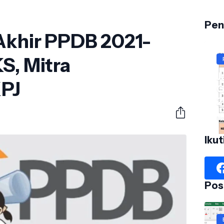
Pen
 Akhir PPDB 2021-
S, Mitra
J
KPJ
G
2
No
Ikut
Pos