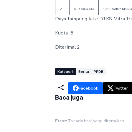
2
51000037443
CETTA AISY KHAS
Daya Tampung Jalur DTKS, Mitra Tra
Kuota : 8
Diterima : 2
Kategori:
Berita
PPDB
Facebook
Twitter
Baca juga
Error:
Tak ada hasil yang ditemukan