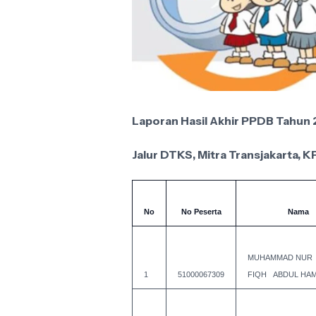
Laporan Hasil Akhir PPDB Tahun
Jalur DTKS, Mitra Transjakarta, K
No
No Peserta
Nama
MUHAMMAD NUR
1
51000067309
FIQH ABDUL HAM