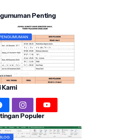
gumuman Penting
PENGUMUMAN
adwal Sumatif Semester
anjil Tahun Ajaran
025/2026
vember 28, 2025
i Kami
tingan Populer
BLOG