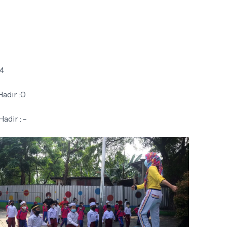
 4
adir :0
adir : -