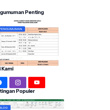
gumuman Penting
PENGUMUMAN
adwal Sumatif Semester
anjil Tahun Ajaran
025/2026
vember 28, 2025
i Kami
tingan Populer
BLOG