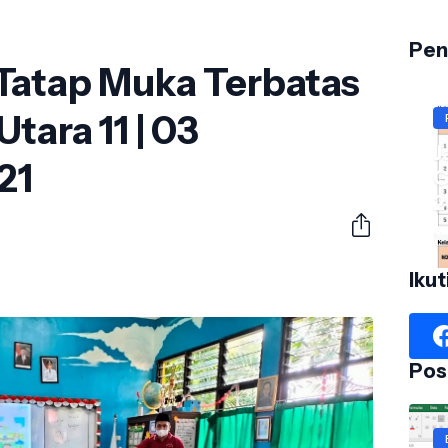
Pen
Tatap Muka Terbatas
tara 11 | 03
J
21
G
2
No
Ikut
Pos