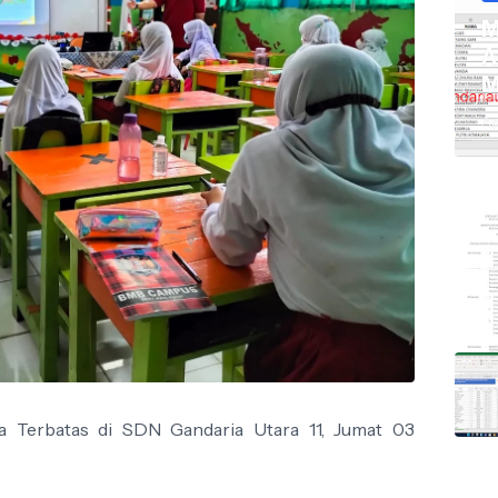
M
A
M
Ap
a Terbatas di SDN Gandaria Utara 11, Jumat 03