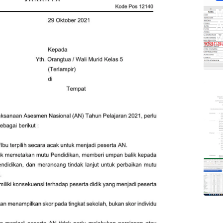
M
A
M
Ap