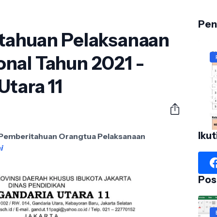
Pen
tahuan Pelaksanaan
nal Tahun 2021 -
J
tara 11
G
2
No
Ikut
Pemberitahuan Orangtua Pelaksanaan
i
Pos