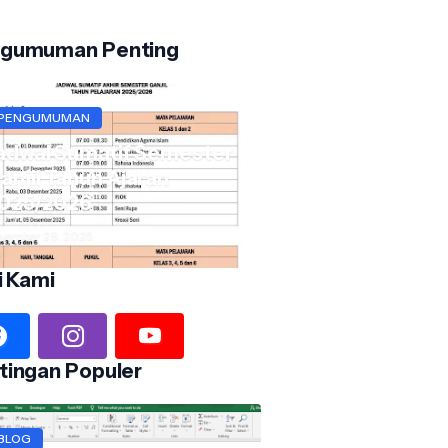
gumuman Penting
PENGUMUMAN
adwal Sumatif Semester
anjil Tahun Ajaran
025/2026
vember 28, 2025
i Kami
tingan Populer
BLOG