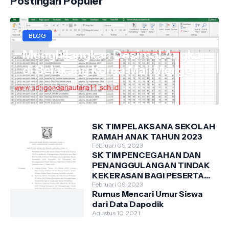
Postingan Populer
BLOG
Menghilangkan Desimal Angka
di Belakang Koma Mail Merge
April 10, 2021
SK TIM PELAKSANA SEKOLAH
RAMAH ANAK TAHUN 2023
Februari 09, 2023
SK TIM PENCEGAHAN DAN
PENANGGULANGAN TINDAK
KEKERASAN BAGI PESERTA
DIDIK DI SDN GANDARIA
Februari 09, 2023
Rumus Mencari Umur Siswa
UTARA 11 TAHUN 2023
dari Data Dapodik
Agustus 10, 2021