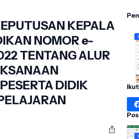
Pen
 KEPUTUSAN KEPALA
DIKAN NOMOR e-
J
2022 TENTANG ALUR
G
2
AKSANAAN
No
PESERTA DIDIK
Ikut
PELAJARAN
Pos