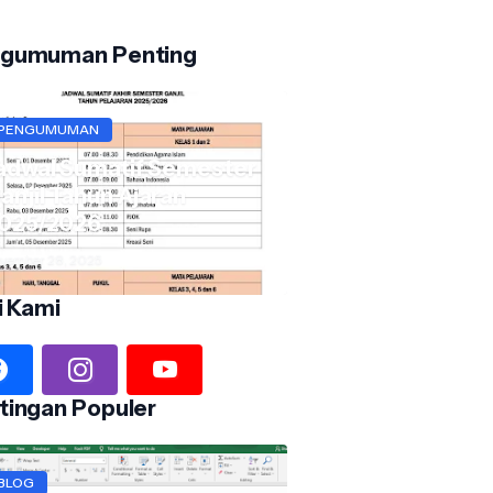
gumuman Penting
PENGUMUMAN
adwal Sumatif Semester
anjil Tahun Ajaran
025/2026
vember 28, 2025
i Kami
tingan Populer
BLOG