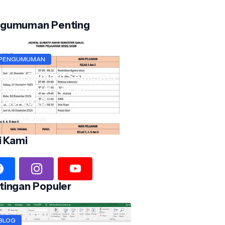
gumuman Penting
PENGUMUMAN
adwal Sumatif Semester
anjil Tahun Ajaran
025/2026
vember 28, 2025
i Kami
tingan Populer
BLOG