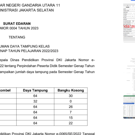
M
A
M
Ap