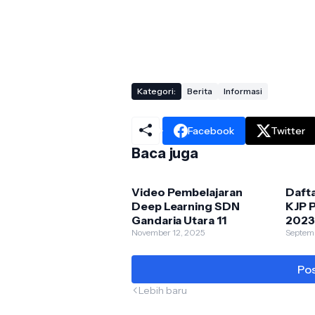
Kategori:
Berita
Informasi
Facebook
Twitter
Baca juga
Video Pembelajaran
Daft
Deep Learning SDN
KJP P
Gandaria Utara 11
2023
November 12, 2025
Utara
Septem
Pos
Lebih baru