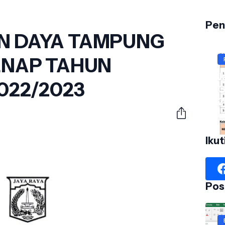
Pen
 DAYA TAMPUNG
ENAP TAHUN
J
022/2023
G
2
No
Ikut
Pos