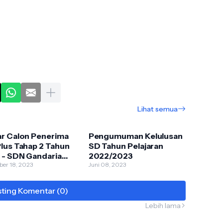
Lihat semua
ar Calon Penerima
Pengumuman Kelulusan
lus Tahap 2 Tahun
SD Tahun Pelajaran
 - SDN Gandaria
2022/2023
 11
ber 18, 2023
Juni 08, 2023
ting Komentar (0)
Lebih lama