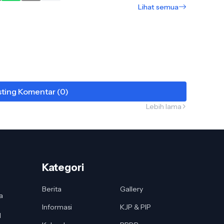
Lihat semua
ting Komentar (0)
Lebih lama
Kategori
Berita
Gallery
a
Informasi
KJP & PIP
I