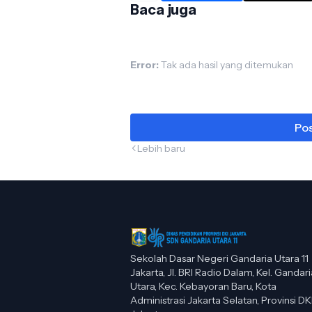
Baca juga
Error:
Tak ada hasil yang ditemukan
Pos
Lebih baru
Sekolah Dasar Negeri Gandaria Utara 11
Jakarta, Jl. BRI Radio Dalam, Kel. Gandari
Utara, Kec. Kebayoran Baru, Kota
Administrasi Jakarta Selatan, Provinsi DK