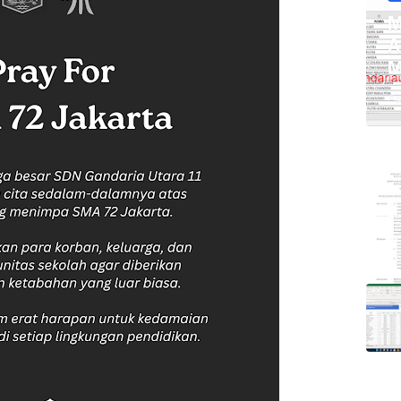
M
A
M
Ap