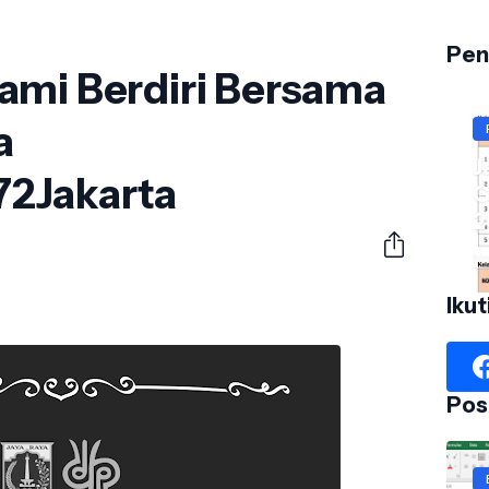
Pen
ami Berdiri Bersama
a
J
2Jakarta
G
2
No
Ikut
Pos