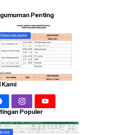
gumuman Penting
PENGUMUMAN
adwal Sumatif Semester
anjil Tahun Ajaran
025/2026
vember 28, 2025
i Kami
tingan Populer
BLOG