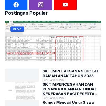
Postingan Populer
BLOG
Menghilangkan Desimal Angka
di Belakang Koma Mail Merge
April 10, 2021
SK TIM PELAKSANA SEKOLAH
RAMAH ANAK TAHUN 2023
Februari 09, 2023
SK TIM PENCEGAHAN DAN
PENANGGULANGAN TINDAK
KEKERASAN BAGI PESERTA
DIDIK DI SDN GANDARIA
Februari 09, 2023
Rumus Mencari Umur Siswa
UTARA 11 TAHUN 2023