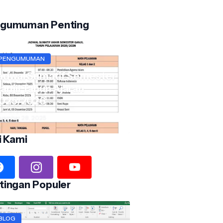
gumuman Penting
PENGUMUMAN
adwal Sumatif Semester
anjil Tahun Ajaran
025/2026
vember 28, 2025
i Kami
tingan Populer
BLOG