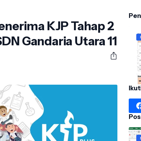
Pen
Penerima KJP Tahap 2
DN Gandaria Utara 11
J
G
2
No
Ikut
Pos