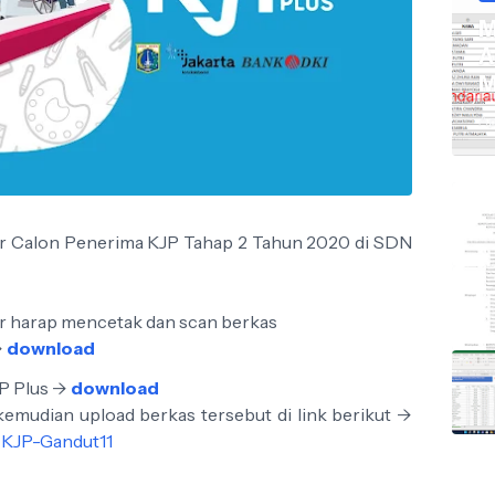
M
A
M
Ap
tar Calon Penerima KJP Tahap 2 Tahun 2020 di SDN
ar harap mencetak dan scan berkas
>
download
P Plus ->
download
emudian upload berkas tersebut di link berikut ->
-KJP-Gandut11
---------------------------------------------