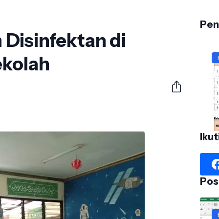
Pen
Disinfektan di
ekolah
J
G
2
No
Ikut
Pos