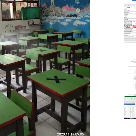
M
A
M
Ap