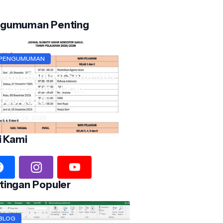
gumuman Penting
PENGUMUMAN
adwal Sumatif Semester
anjil Tahun Ajaran
025/2026
vember 28, 2025
i Kami
tingan Populer
BLOG