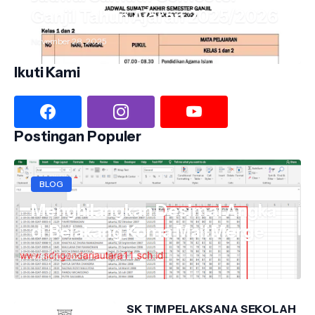
Ganjil Tahun Ajaran 2025/2026
November 28, 2025
Ikuti Kami
Postingan Populer
BLOG
Menghilangkan Desimal Angka
di Belakang Koma Mail Merge
April 10, 2021
SK TIM PELAKSANA SEKOLAH