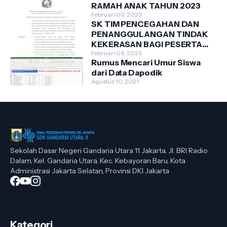
RAMAH ANAK TAHUN 2023
Februari 09, 2023
SK TIM PENCEGAHAN DAN
PENANGGULANGAN TINDAK
KEKERASAN BAGI PESERTA
DIDIK DI SDN GANDARIA
Februari 09, 2023
Rumus Mencari Umur Siswa
UTARA 11 TAHUN 2023
dari Data Dapodik
Agustus 10, 2021
Sekolah Dasar Negeri Gandaria Utara 11 Jakarta, Jl. BRI Radio
Dalam, Kel. Gandaria Utara, Kec. Kebayoran Baru, Kota
Administrasi Jakarta Selatan, Provinsi DKI Jakarta
Kategori